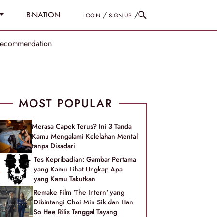
B-NATION
/
/
LOGIN
SIGN UP
Recommendation
MOST POPULAR
Merasa Capek Terus? Ini 3 Tanda
Kamu Mengalami Kelelahan Mental
tanpa Disadari
Tes Kepribadian: Gambar Pertama
yang Kamu Lihat Ungkap Apa
yang Kamu Takutkan
Remake Film 'The Intern' yang
Dibintangi Choi Min Sik dan Han
So Hee Rilis Tanggal Tayang