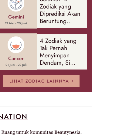
Banyak Hal
Zodiak yang
Diprediksi Akan
Gemini
Beruntung
21 Mei - 20 Juni
Sepanjang
Agustus 2026
4 Zodiak yang
Tak Pernah
Menyimpan
Cancer
Dendam, Si
21 Juni - 22 Juli
Paling Mudah
Memaafkan!
LIHAT ZODIAC LAINNYA
-NATION
Ruang untuk komunitas Beautynesia.