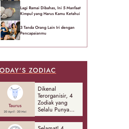
Lagi Ramai Dibahas, Ini 5 Manfaat
Kimpul yang Harus Kamu Ketahui
3 Tanda Orang Lain Iri dengan
Pencapaianmu
ODAY'S ZODIAC
Dikenal
Terorganisir, 4
Zodiak yang
Taurus
Selalu Punya
20 April - 20 Mei
Rencana
Cadangan Soal
Selamat! 4