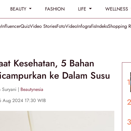
BEAUTY
FASHION
LIFE
WELLNESS
y
Influencer
Quiz
Video Stories
Foto
Video
Infografis
Indeks
Shopping 
at Kesehatan, 5 Bahan
Dicampurkan ke Dalam Susu
 Suryani |
Beautynesia
06 Aug 2024 17:30 WIB