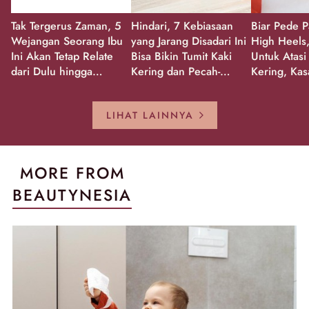
Tak Tergerus Zaman, 5
Hindari, 7 Kebiasaan
Biar Pede P
Wejangan Seorang Ibu
yang Jarang Disadari Ini
High Heels,
Ini Akan Tetap Relate
Bisa Bikin Tumit Kaki
Untuk Atasi
dari Dulu hingga
Kering dan Pecah-
Kering, Kas
Sekarang!
Pecah!
Pecah-peca
Kembali Gl
LIHAT LAINNYA
MORE FROM
BEAUTYNESIA