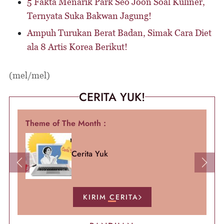
5 Fakta Menarik Park Seo Joon Soal Kuliner,
Ternyata Suka Bakwan Jagung!
Ampuh Turukan Berat Badan, Simak Cara Diet
ala 8 Artis Korea Berikut!
(mel/mel)
CERITA YUK!
Theme of The Month :
Cerita Yuk
Previous
Next
KIRIM CERITA