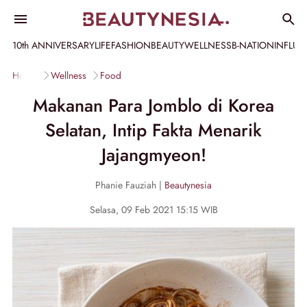
10th ANNIVERSARY
LIFE
FASHION
BEAUTY
WELLNESS
B-NATION
INFLU
Home
Wellness
Food
Makanan Para Jomblo di Korea
Selatan, Intip Fakta Menarik
Jajangmyeon!
Phanie Fauziah |
Beautynesia
Selasa, 09 Feb 2021 15:15 WIB