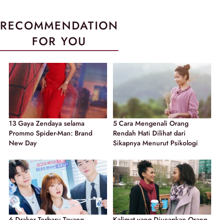
RECOMMENDATION
FOR YOU
13 Gaya Zendaya selama
5 Cara Mengenali Orang
Prommo Spider-Man: Brand
Rendah Hati Dilihat dari
New Day
Sikapnya Menurut Psikologi
6 Drakor Terbaru Tayang
Kalimat yang Diucapkan Orang