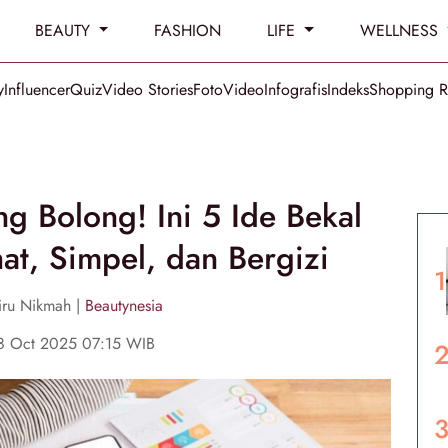
BEAUTY
FASHION
LIFE
WELLNESS
y
Influencer
Quiz
Video Stories
Foto
Video
Infografis
Indeks
Shopping 
g Bolong! Ini 5 Ide Bekal
t, Simpel, dan Bergizi
iru Nikmah |
Beautynesia
28 Oct 2025 07:15 WIB