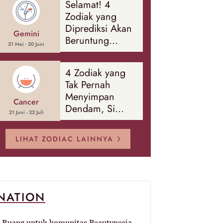
Selamat! 4
Banyak Hal
Zodiak yang
Diprediksi Akan
Gemini
Beruntung
21 Mei - 20 Juni
Sepanjang
Agustus 2026
4 Zodiak yang
Tak Pernah
Menyimpan
Cancer
Dendam, Si
21 Juni - 22 Juli
Paling Mudah
Memaafkan!
LIHAT ZODIAC LAINNYA
-NATION
Ruang untuk komunitas Beautynesia.