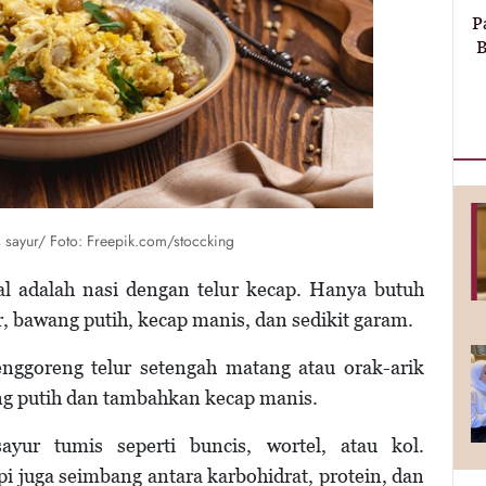
P
B
s sayur/ Foto: Freepik.com/stoccking
l adalah nasi dengan telur kecap. Hanya butuh
r, bawang putih, kecap manis, dan sedikit garam.
goreng telur setengah matang atau orak-arik
ang putih dan tambahkan kecap manis.
yur tumis seperti buncis, wortel, atau kol.
i juga seimbang antara karbohidrat, protein, dan