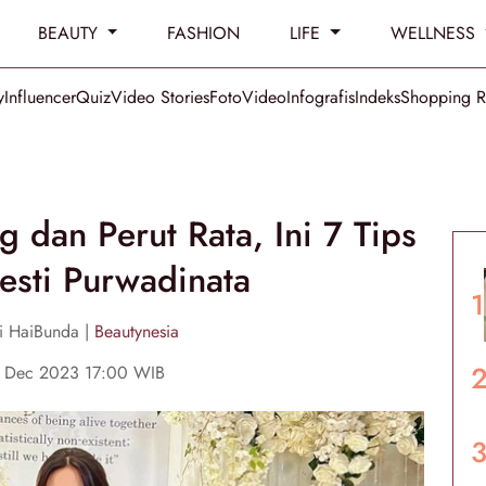
BEAUTY
FASHION
LIFE
WELLNESS
y
Influencer
Quiz
Video Stories
Foto
Video
Infografis
Indeks
Shopping 
dan Perut Rata, Ini 7 Tips
Hesti Purwadinata
i HaiBunda |
Beautynesia
5 Dec 2023 17:00 WIB