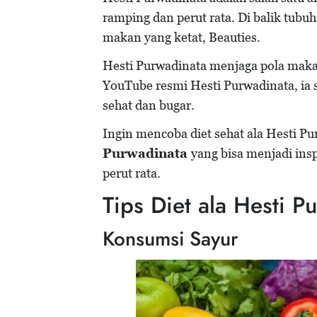
Masak Sendiri
ramping dan perut rata. Di balik tubu
Konsumsi Buah sebagai Camilan Sehat
makan yang ketat, Beauties.
Membatasi Gorengan
Hesti Purwadinata menjaga pola maka
YouTube resmi Hesti Purwadinata, ia
sehat dan bugar.
Ingin mencoba diet sehat ala Hesti Pu
Purwadinata
yang bisa menjadi insp
perut rata.
Tips Diet ala Hesti P
Konsumsi Sayur