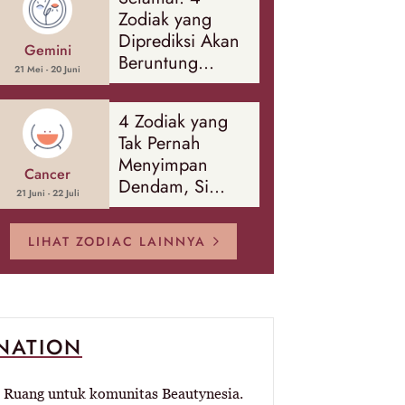
Banyak Hal
Zodiak yang
Diprediksi Akan
Gemini
Beruntung
21 Mei - 20 Juni
Sepanjang
Agustus 2026
4 Zodiak yang
Tak Pernah
Menyimpan
Cancer
Dendam, Si
21 Juni - 22 Juli
Paling Mudah
Memaafkan!
LIHAT ZODIAC LAINNYA
-NATION
Ruang untuk komunitas Beautynesia.