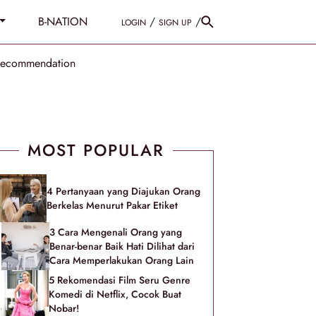
B-NATION
/
/
LOGIN
SIGN UP
Recommendation
MOST POPULAR
4 Pertanyaan yang Diajukan Orang
Berkelas Menurut Pakar Etiket
3 Cara Mengenali Orang yang
Benar-benar Baik Hati Dilihat dari
Cara Memperlakukan Orang Lain
5 Rekomendasi Film Seru Genre
Komedi di Netflix, Cocok Buat
Nobar!