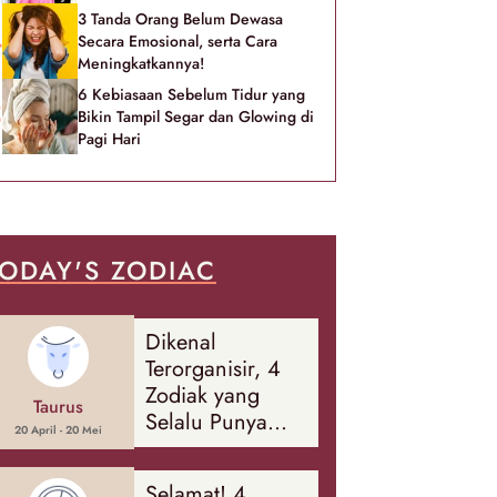
3 Tanda Orang Belum Dewasa
Secara Emosional, serta Cara
Meningkatkannya!
6 Kebiasaan Sebelum Tidur yang
Bikin Tampil Segar dan Glowing di
Pagi Hari
ODAY'S ZODIAC
Dikenal
Terorganisir, 4
Zodiak yang
Taurus
Selalu Punya
20 April - 20 Mei
Rencana
Cadangan Soal
Selamat! 4