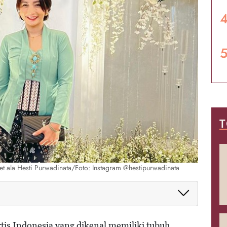
T
et ala Hesti Purwadinata/Foto: Instagram @hestipurwadinata
rtis Indonesia yang dikenal memiliki tubuh