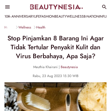
10th ANNIVERSARY
LIFE
FASHION
BEAUTY
WELLNESS
B-NATION
INFLU
Home
Wellness
Health
Stop Pinjamkan 8 Barang Ini Agar
Tidak Tertular Penyakit Kulit dan
Virus Berbahaya, Apa Saja?
Meuthia Khairani |
Beautynesia
Rabu, 23 Aug 2023 15:30 WIB