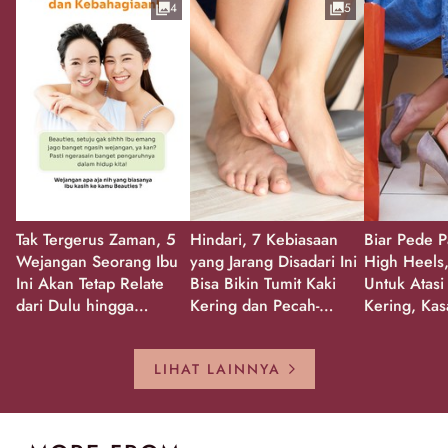
4
5
Tak Tergerus Zaman, 5
Hindari, 7 Kebiasaan
Biar Pede P
Wejangan Seorang Ibu
yang Jarang Disadari Ini
High Heels,
Ini Akan Tetap Relate
Bisa Bikin Tumit Kaki
Untuk Atasi
dari Dulu hingga
Kering dan Pecah-
Kering, Kas
Sekarang!
Pecah!
Pecah-peca
Kembali Gl
LIHAT LAINNYA