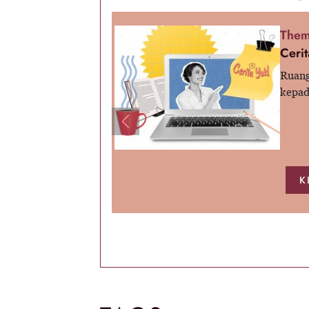
Them
Cerit
Ruang
kepad
Previous
K