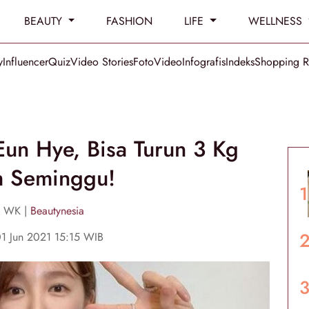
BEAUTY
FASHION
LIFE
WELLNESS
y
Influencer
Quiz
Video Stories
Foto
Video
Infografis
Indeks
Shopping 
 Eun Hye, Bisa Turun 3 Kg
m Seminggu!
a WK |
Beautynesia
01 Jun 2021 15:15 WIB