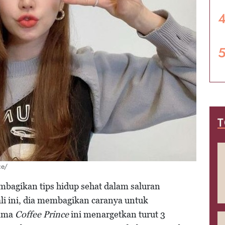
T
ce/
bagikan tips hidup sehat dalam saluran
ali ini, dia membagikan caranya untuk
rama
Coffee Prince
ini menargetkan turut 3