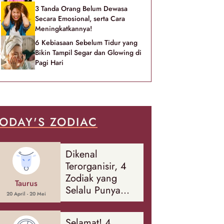
3 Tanda Orang Belum Dewasa
Secara Emosional, serta Cara
Meningkatkannya!
6 Kebiasaan Sebelum Tidur yang
Bikin Tampil Segar dan Glowing di
Pagi Hari
ODAY'S ZODIAC
Dikenal
Terorganisir, 4
Zodiak yang
Taurus
Selalu Punya
20 April - 20 Mei
Rencana
Cadangan Soal
Selamat! 4