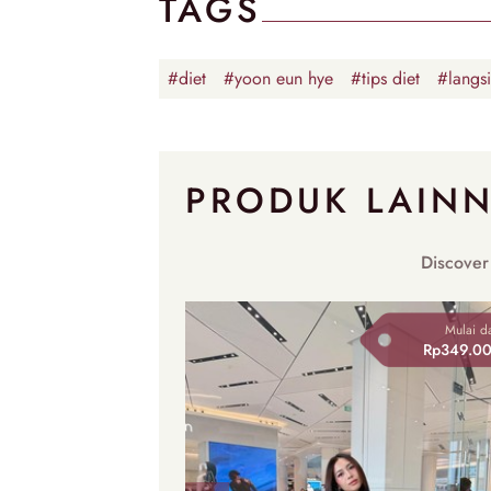
TAGS
#diet
#yoon eun hye
#tips diet
#langs
PRODUK LAIN
Discover
Mulai da
Rp349.0