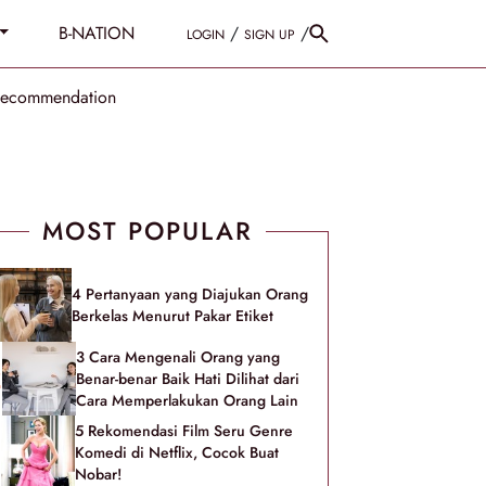
B-NATION
/
/
LOGIN
SIGN UP
Recommendation
MOST POPULAR
4 Pertanyaan yang Diajukan Orang
Berkelas Menurut Pakar Etiket
3 Cara Mengenali Orang yang
Benar-benar Baik Hati Dilihat dari
Cara Memperlakukan Orang Lain
5 Rekomendasi Film Seru Genre
Komedi di Netflix, Cocok Buat
Nobar!