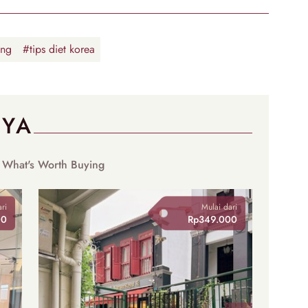
ing
#tips diet korea
NYA
 What's Worth Buying
ri
Mulai dari
00
Rp349.000