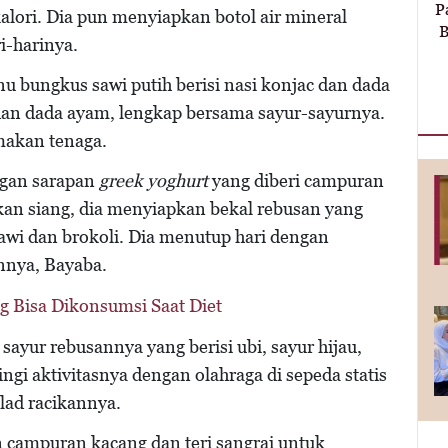
P
alori. Dia pun menyiapkan botol air mineral
B
i-harinya.
u bungkus sawi putih berisi nasi konjac dan dada
dan dada ayam, lengkap bersama sayur-sayurnya.
emakan tenaga.
ngan sarapan
greek yoghurt
yang diberi campuran
an siang, dia menyiapkan bekal rebusan yang
, sawi dan brokoli. Dia menutup hari dengan
annya, Bayaba.
g Bisa Dikonsumsi Saat Diet
sayur rebusannya yang berisi ubi, sayur hijau,
ngi aktivitasnya dengan olahraga di sepeda statis
ad racikannya.
n campuran kacang dan teri sangrai untuk