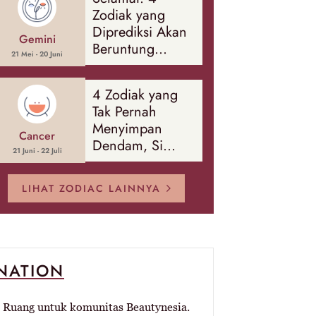
Banyak Hal
Zodiak yang
Diprediksi Akan
Gemini
Beruntung
21 Mei - 20 Juni
Sepanjang
Agustus 2026
4 Zodiak yang
Tak Pernah
Menyimpan
Cancer
Dendam, Si
21 Juni - 22 Juli
Paling Mudah
Memaafkan!
LIHAT ZODIAC LAINNYA
-NATION
Ruang untuk komunitas Beautynesia.