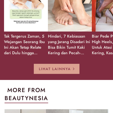
Tak Tergerus Zaman, 5
Hindari, 7 Kebiasaan
Biar Pede P
Wejangan Seorang Ibu
yang Jarang Disadari Ini
High Heels,
Ini Akan Tetap Relate
Bisa Bikin Tumit Kaki
Untuk Atasi
dari Dulu hingga
Kering dan Pecah-
Kering, Kas
Sekarang!
Pecah!
Pecah-peca
Kembali Gl
LIHAT LAINNYA
MORE FROM
BEAUTYNESIA