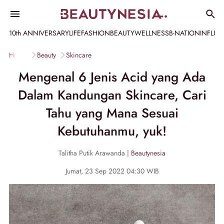
10th ANNIVERSARY
LIFE
FASHION
BEAUTY
WELLNESS
B-NATION
INFLU
Home
Beauty
Skincare
Mengenal 6 Jenis Acid yang Ada
Dalam Kandungan Skincare, Cari
Tahu yang Mana Sesuai
Kebutuhanmu, yuk!
Talitha Putik Arawanda |
Beautynesia
Jumat, 23 Sep 2022 04:30 WIB