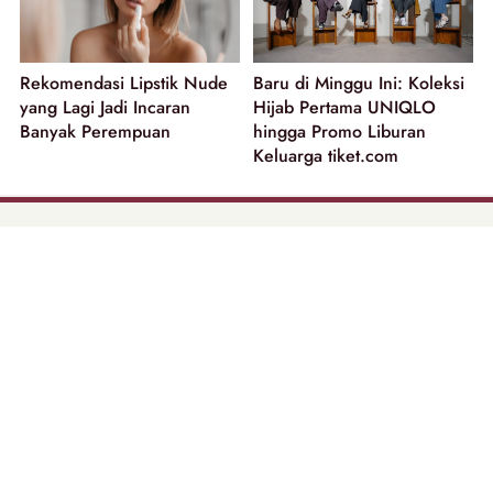
Rekomendasi Lipstik Nude
Baru di Minggu Ini: Koleksi
yang Lagi Jadi Incaran
Hijab Pertama UNIQLO
Banyak Perempuan
hingga Promo Liburan
Keluarga tiket.com
part of
Tentang Kami
Pedoman Media Siber
Disclaimer
Privacy Policy
Copyright @ 2026 | Beautynesia.