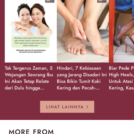
Tak Tergerus Zaman, 5
Hindari, 7 Kebiasaan
Biar Pede P
Wejangan Seorang Ibu
yang Jarang Disadari Ini
High Heels,
Ini Akan Tetap Relate
Bisa Bikin Tumit Kaki
Untuk Atasi
dari Dulu hingga
Kering dan Pecah-
Kering, Kas
Sekarang!
Pecah!
Pecah-peca
Kembali Gl
LIHAT LAINNYA
MORE FROM