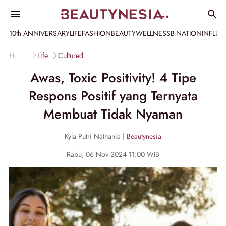
10th ANNIVERSARY
LIFE
FASHION
BEAUTY
WELLNESS
B-NATION
INFLU
Home
Life
Cultured
Awas, Toxic Positivity! 4 Tipe
Respons Positif yang Ternyata
Membuat Tidak Nyaman
Kyla Putri Nathania |
Beautynesia
Rabu, 06 Nov 2024 11:00 WIB