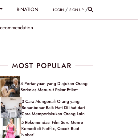
B-NATION
/
/
LOGIN
SIGN UP
Recommendation
MOST POPULAR
4 Pertanyaan yang Diajukan Orang
Berkelas Menurut Pakar Etiket
3 Cara Mengenali Orang yang
Benar-benar Baik Hati Dilihat dari
Cara Memperlakukan Orang Lain
5 Rekomendasi Film Seru Genre
Komedi di Netflix, Cocok Buat
Nobar!