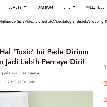
BEAUTY
FASHION
LIFE
WELLNESS
y
Influencer
Quiz
Video Stories
Foto
Video
Infografis
Indeks
Shopping 
Hal 'Toxic' Ini Pada Dirimu
n Jadi Lebih Percaya Diri!
nggal Dewi |
Beautynesia
4 Jun 2023 21:00 WIB