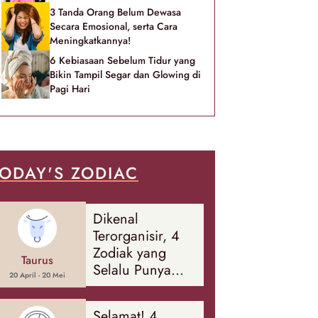
3 Tanda Orang Belum Dewasa
Secara Emosional, serta Cara
Meningkatkannya!
6 Kebiasaan Sebelum Tidur yang
Bikin Tampil Segar dan Glowing di
Pagi Hari
ODAY'S ZODIAC
Dikenal
Terorganisir, 4
Zodiak yang
Taurus
Selalu Punya
20 April - 20 Mei
Rencana
Cadangan Soal
Selamat! 4