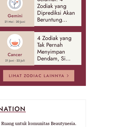
Banyak Hal
Zodiak yang
Diprediksi Akan
Gemini
Beruntung
21 Mei - 20 Juni
Sepanjang
Agustus 2026
4 Zodiak yang
Tak Pernah
Menyimpan
Cancer
Dendam, Si
21 Juni - 22 Juli
Paling Mudah
Memaafkan!
LIHAT ZODIAC LAINNYA
-NATION
Ruang untuk komunitas Beautynesia.