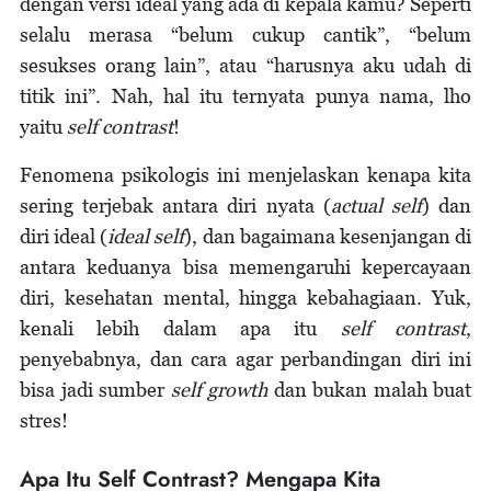
dengan versi ideal yang ada di kepala kamu? Seperti
selalu merasa “belum cukup cantik”, “belum
sesukses orang lain”, atau “harusnya aku udah di
titik ini”. Nah, hal itu ternyata punya nama, lho
yaitu
self contrast
!
Fenomena psikologis ini menjelaskan kenapa kita
sering terjebak antara diri nyata (
actual self
) dan
diri ideal (
ideal self
), dan bagaimana kesenjangan di
antara keduanya bisa memengaruhi kepercayaan
diri, kesehatan mental, hingga kebahagiaan. Yuk,
kenali lebih dalam apa itu
self contrast
,
penyebabnya, dan cara agar perbandingan diri ini
bisa jadi sumber
self growth
dan bukan malah buat
stres!
Apa Itu Self Contrast? Mengapa Kita