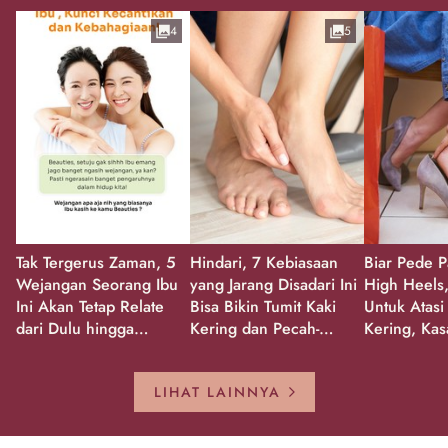
4
5
Tak Tergerus Zaman, 5
Hindari, 7 Kebiasaan
Biar Pede P
Wejangan Seorang Ibu
yang Jarang Disadari Ini
High Heels,
Ini Akan Tetap Relate
Bisa Bikin Tumit Kaki
Untuk Atasi
dari Dulu hingga
Kering dan Pecah-
Kering, Kas
Sekarang!
Pecah!
Pecah-peca
Kembali Gl
LIHAT LAINNYA