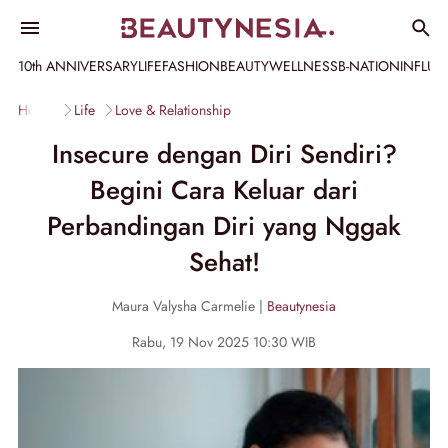
10th ANNIVERSARY
LIFE
FASHION
BEAUTY
WELLNESS
B-NATION
INFLU
Home
Life
Love & Relationship
Insecure dengan Diri Sendiri?
Begini Cara Keluar dari
Perbandingan Diri yang Nggak
Sehat!
Maura Valysha Carmelie |
Beautynesia
Rabu, 19 Nov 2025 10:30 WIB