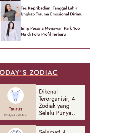
Tes Kepribadian: Tanggal Lahir
Ungkap Trauma Emosional Dirimu
Intip Pesona Menawan Park Yoo
Na di Foto Profil Terbaru
ODAY'S ZODIAC
Dikenal
Terorganisir, 4
Zodiak yang
Taurus
Selalu Punya
20 April - 20 Mei
Rencana
Cadangan Soal
Selamat! 4