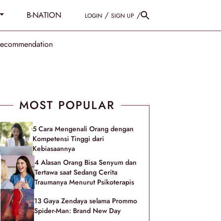
B-NATION
/
/
LOGIN
SIGN UP
Recommendation
MOST POPULAR
5 Cara Mengenali Orang dengan
Kompetensi Tinggi dari
Kebiasaannya
4 Alasan Orang Bisa Senyum dan
Tertawa saat Sedang Cerita
Traumanya Menurut Psikoterapis
13 Gaya Zendaya selama Prommo
Spider-Man: Brand New Day