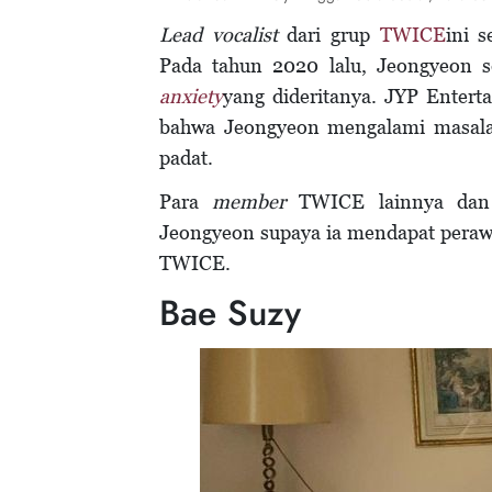
Lead vocalist
dari grup
TWICE
ini 
Pada tahun 2020 lalu, Jeongyeon 
anxiety
yang dideritanya. JYP Enter
bahwa Jeongyeon mengalami masa
padat.
Para
member
TWICE lainnya dan J
Jeongyeon supaya ia mendapat peraw
TWICE.
Bae Suzy