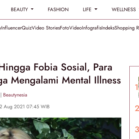
BEAUTY
FASHION
LIFE
WELLNESS
y
Influencer
Quiz
Video Stories
Foto
Video
Infografis
Indeks
Shopping 
 Hingga Fobia Sosial, Para
uga Mengalami Mental Illness
|
Beautynesia
2 Aug 2021 07:45 WIB