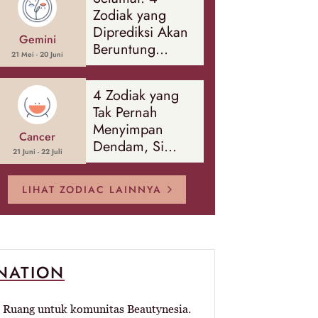
Banyak Hal
Zodiak yang
Diprediksi Akan
Gemini
Beruntung
21 Mei - 20 Juni
Sepanjang
Agustus 2026
4 Zodiak yang
Tak Pernah
Menyimpan
Cancer
Dendam, Si
21 Juni - 22 Juli
Paling Mudah
Memaafkan!
LIHAT ZODIAC LAINNYA
-NATION
Ruang untuk komunitas Beautynesia.