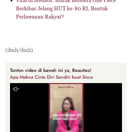
Viral di Medsos: Marak Bendera One Piece
Berkibar Jelang HUT ke-80 RI, Bentuk
Perlawanan Rakyat?
(dmh/dmh)
Tonton video di bawah ini ya, Beauties!
Apa Makna Cinta Diri Sendiri buat Sisca