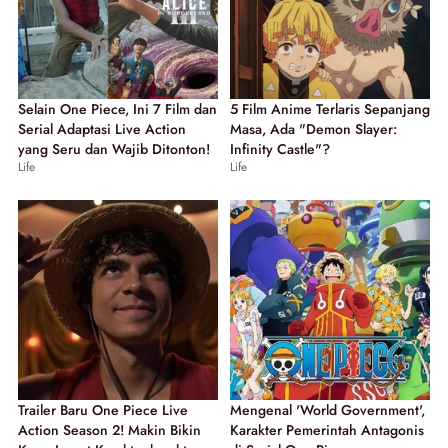
Selain One Piece, Ini 7 Film dan
5 Film Anime Terlaris Sepanjang
Serial Adaptasi Live Action
Masa, Ada "Demon Slayer:
yang Seru dan Wajib Ditonton!
Infinity Castle"?
Life
Life
Trailer Baru One Piece Live
Mengenal 'World Government',
Action Season 2! Makin Bikin
Karakter Pemerintah Antagonis