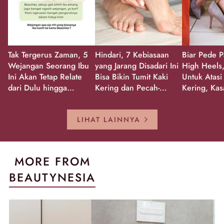
Tak Tergerus Zaman, 5
Hindari, 7 Kebiasaan
Biar Pede P
Wejangan Seorang Ibu
yang Jarang Disadari Ini
High Heels,
Ini Akan Tetap Relate
Bisa Bikin Tumit Kaki
Untuk Atasi
dari Dulu hingga
Kering dan Pecah-
Kering, Kas
Sekarang!
Pecah!
Pecah-peca
Kembali Gl
LIHAT LAINNYA
MORE FROM
BEAUTYNESIA