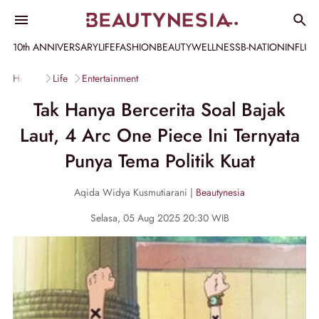
10th ANNIVERSARY
LIFE
FASHION
BEAUTY
WELLNESS
B-NATION
INFLU
Home
Life
Entertainment
Tak Hanya Bercerita Soal Bajak
Laut, 4 Arc One Piece Ini Ternyata
Punya Tema Politik Kuat
Aqida Widya Kusmutiarani |
Beautynesia
Selasa, 05 Aug 2025 20:30 WIB