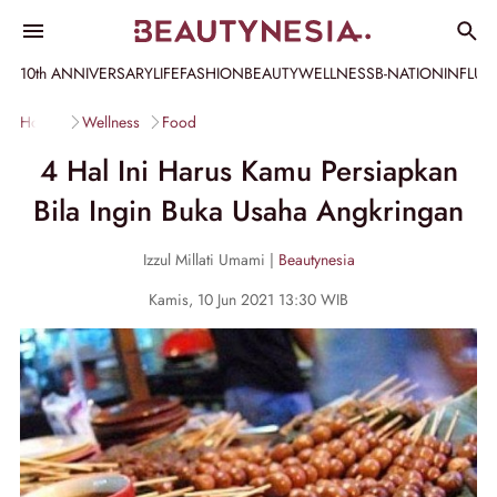
10th ANNIVERSARY
LIFE
FASHION
BEAUTY
WELLNESS
B-NATION
INFLU
Home
Wellness
Food
4 Hal Ini Harus Kamu Persiapkan
Bila Ingin Buka Usaha Angkringan
Izzul Millati Umami |
Beautynesia
Kamis, 10 Jun 2021 13:30 WIB