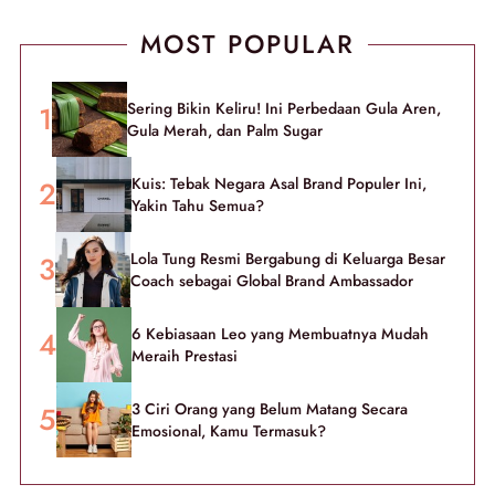
MOST POPULAR
Sering Bikin Keliru! Ini Perbedaan Gula Aren,
Gula Merah, dan Palm Sugar
Kuis: Tebak Negara Asal Brand Populer Ini,
Yakin Tahu Semua?
Lola Tung Resmi Bergabung di Keluarga Besar
Coach sebagai Global Brand Ambassador
6 Kebiasaan Leo yang Membuatnya Mudah
Meraih Prestasi
3 Ciri Orang yang Belum Matang Secara
Emosional, Kamu Termasuk?