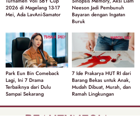
Turnamen Voli SBY Cup
Sinopsis Memory, Aksi Liam
2026 di Magelang 13-17
Neeson Jadi Pembunuh
Mei, Ada LavAni-Samator
Bayaran dengan Ingatan
Buruk
Park Eun Bin Comeback
7 Ide Prakarya HUT RI dari
Lagi, Ini 7 Drama
Barang Bekas untuk Anak,
Terbaiknya dari Dulu
Mudah Dibuat, Murah, dan
Sampai Sekarang
Ramah Lingkungan
part of