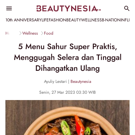
10th ANNIVERSARY
LIFE
FASHION
BEAUTY
WELLNESS
B-NATION
INFLU
Home
Wellness
Food
5 Menu Sahur Super Praktis,
Menggugah Selera dan Tinggal
Dihangatkan Ulang
Ayuliy Lestari |
Beautynesia
Senin, 27 Mar 2023 03:30 WIB