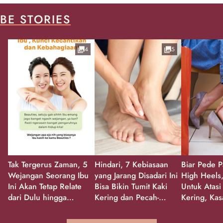
BE STORIES
4
5
Tak Tergerus Zaman, 5
Hindari, 7 Kebiasaan
Biar Pede P
Wejangan Seorang Ibu
yang Jarang Disadari Ini
High Heels,
Ini Akan Tetap Relate
Bisa Bikin Tumit Kaki
Untuk Atasi
dari Dulu hingga
Kering dan Pecah-
Kering, Kas
Sekarang!
Pecah!
Pecah-peca
Kembali Gl