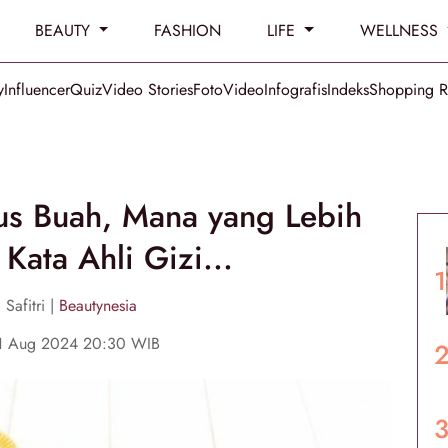
BEAUTY
FASHION
LIFE
WELLNESS
y
Influencer
Quiz
Video Stories
Foto
Video
Infografis
Indeks
Shopping 
us Buah, Mana yang Lebih
 Kata Ahli Gizi...
 Safitri |
Beautynesia
1 Aug 2024 20:30 WIB