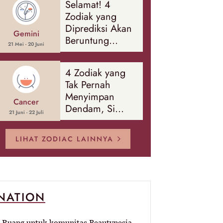
Selamat! 4
Banyak Hal
Zodiak yang
Diprediksi Akan
Gemini
Beruntung
21 Mei - 20 Juni
Sepanjang
Agustus 2026
4 Zodiak yang
Tak Pernah
Menyimpan
Cancer
Dendam, Si
21 Juni - 22 Juli
Paling Mudah
Memaafkan!
LIHAT ZODIAC LAINNYA
-NATION
Ruang untuk komunitas Beautynesia.