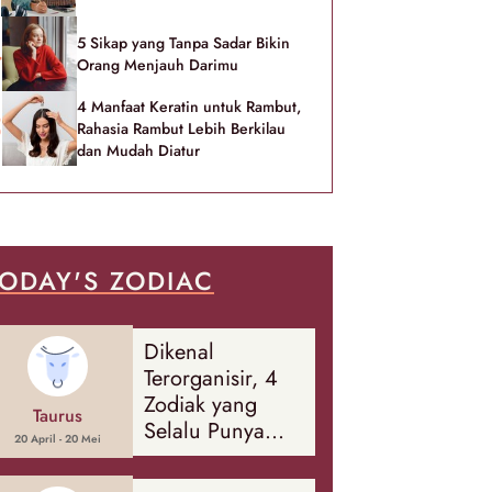
5 Sikap yang Tanpa Sadar Bikin
Orang Menjauh Darimu
4 Manfaat Keratin untuk Rambut,
Rahasia Rambut Lebih Berkilau
dan Mudah Diatur
ODAY'S ZODIAC
Dikenal
Terorganisir, 4
Zodiak yang
Taurus
Selalu Punya
20 April - 20 Mei
Rencana
Cadangan Soal