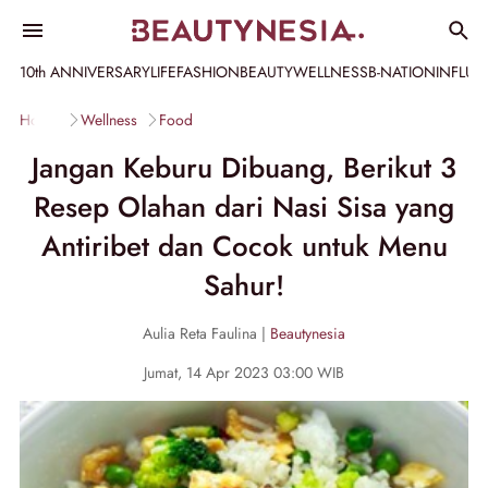
10th ANNIVERSARY
LIFE
FASHION
BEAUTY
WELLNESS
B-NATION
INFLU
Home
Wellness
Food
Jangan Keburu Dibuang, Berikut 3
Resep Olahan dari Nasi Sisa yang
Antiribet dan Cocok untuk Menu
Sahur!
Aulia Reta Faulina |
Beautynesia
Jumat, 14 Apr 2023 03:00 WIB