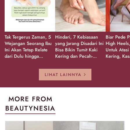
Tak Tergerus Zaman, 5
Hindari, 7 Kebiasaan
Biar Pede P
Wejangan Seorang Ibu
yang Jarang Disadari Ini
High Heels,
Ini Akan Tetap Relate
Bisa Bikin Tumit Kaki
Untuk Atasi
dari Dulu hingga
Kering dan Pecah-
Kering, Kas
Sekarang!
Pecah!
Pecah-peca
Kembali Gl
LIHAT LAINNYA
MORE FROM
BEAUTYNESIA