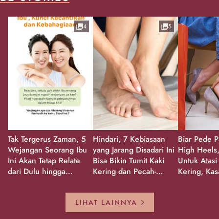
4
5
Tak Tergerus Zaman, 5
Hindari, 7 Kebiasaan
Biar Pede P
Wejangan Seorang Ibu
yang Jarang Disadari Ini
High Heels,
Ini Akan Tetap Relate
Bisa Bikin Tumit Kaki
Untuk Atasi
dari Dulu hingga
Kering dan Pecah-
Kering, Kas
Sekarang!
Pecah!
Pecah-peca
Kembali Gl
LIHAT LAINNYA