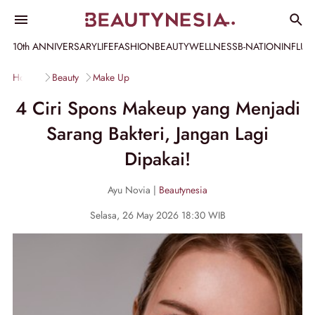
10th ANNIVERSARY
LIFE
FASHION
BEAUTY
WELLNESS
B-NATION
INFLU
Home
Beauty
Make Up
4 Ciri Spons Makeup yang Menjadi
Sarang Bakteri, Jangan Lagi
Dipakai!
Ayu Novia |
Beautynesia
Selasa, 26 May 2026 18:30 WIB