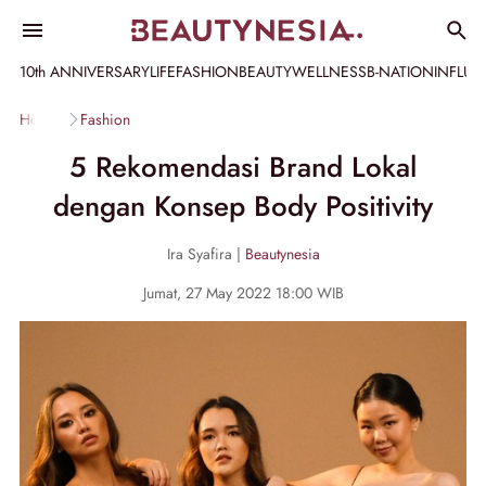
10th ANNIVERSARY
LIFE
FASHION
BEAUTY
WELLNESS
B-NATION
INFLU
Home
Fashion
5 Rekomendasi Brand Lokal
dengan Konsep Body Positivity
Ira Syafira |
Beautynesia
Jumat, 27 May 2022 18:00 WIB