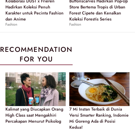
Kolaborasi DUST x Frieren
Buttonscarves Hadirkan Pop-Up
Hadirkan Koleksi Penuh
Store Bertema Tropis di Urban
Karakter untuk Pecinta Fashion
Forest Cipete dan Kenalkan
dan Anime
Koleksi Forestis Series
Fashion
Fashion
RECOMMENDATION
FOR YOU
Kalimat yang Diucapkan Orang
7 Mi Instan Terbaik di Dunia
High Class saat Mengakhiri
Versi Smarter Ranking, Indomie
Percakapan Menurut Psikolog
Mi Goreng Ada di Posisi
Kedua!