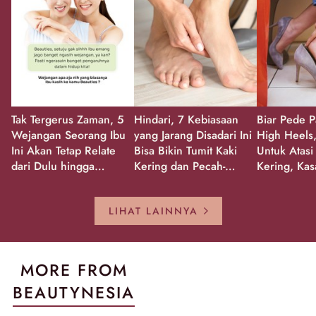
Tak Tergerus Zaman, 5
Hindari, 7 Kebiasaan
Biar Pede P
Wejangan Seorang Ibu
yang Jarang Disadari Ini
High Heels,
Ini Akan Tetap Relate
Bisa Bikin Tumit Kaki
Untuk Atasi
dari Dulu hingga
Kering dan Pecah-
Kering, Kas
Sekarang!
Pecah!
Pecah-peca
Kembali Gl
LIHAT LAINNYA
MORE FROM
BEAUTYNESIA