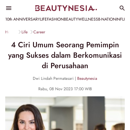
10th ANNIVERSARY
LIFE
FASHION
BEAUTY
WELLNESS
B-NATION
INFLU
Home
Life
Career
4 Ciri Umum Seorang Pemimpin
yang Sukses dalam Berkomunikasi
di Perusahaan
Dwi Lindah Permatasari |
Beautynesia
Rabu, 08 Nov 2023 17:00 WIB