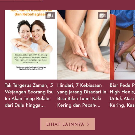
4
5
Tak Tergerus Zaman, 5
Hindari, 7 Kebiasaan
Biar Pede P
Wejangan Seorang Ibu
yang Jarang Disadari Ini
High Heels,
Ini Akan Tetap Relate
Bisa Bikin Tumit Kaki
Untuk Atasi
dari Dulu hingga
Kering dan Pecah-
Kering, Kas
Sekarang!
Pecah!
Pecah-peca
Kembali Gl
LIHAT LAINNYA