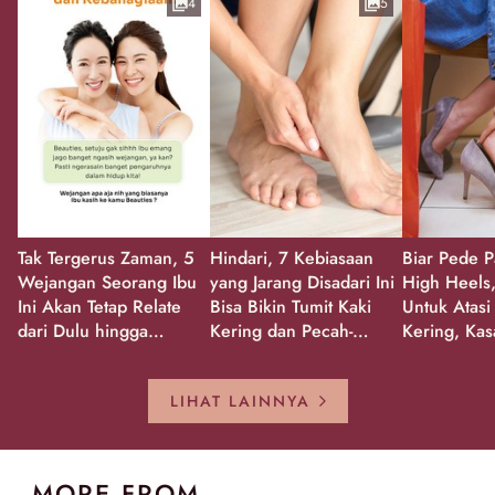
4
5
Tak Tergerus Zaman, 5
Hindari, 7 Kebiasaan
Biar Pede P
Wejangan Seorang Ibu
yang Jarang Disadari Ini
High Heels,
Ini Akan Tetap Relate
Bisa Bikin Tumit Kaki
Untuk Atasi
dari Dulu hingga
Kering dan Pecah-
Kering, Kas
Sekarang!
Pecah!
Pecah-peca
Kembali Gl
LIHAT LAINNYA
MORE FROM