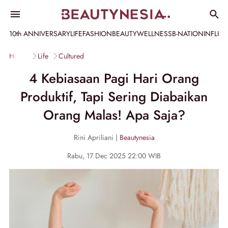
10th ANNIVERSARY
LIFE
FASHION
BEAUTY
WELLNESS
B-NATION
INFLU
Home
Life
Cultured
4 Kebiasaan Pagi Hari Orang
Produktif, Tapi Sering Diabaikan
Orang Malas! Apa Saja?
Rini Apriliani |
Beautynesia
Rabu, 17 Dec 2025 22:00 WIB