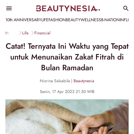
10th ANNIVERSARY
LIFE
FASHION
BEAUTY
WELLNESS
B-NATION
INFLU
Home
Life
Financial
Catat! Ternyata Ini Waktu yang Tepat
untuk Menunaikan Zakat Fitrah di
Bulan Ramadan
Nisrina Salsabila |
Beautynesia
Senin, 17 Apr 2023 21:30 WIB