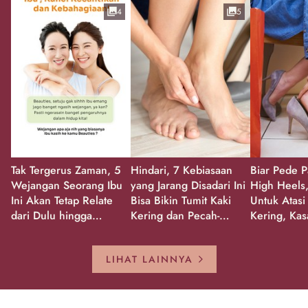
4
5
Tak Tergerus Zaman, 5
Hindari, 7 Kebiasaan
Biar Pede P
Wejangan Seorang Ibu
yang Jarang Disadari Ini
High Heels,
Ini Akan Tetap Relate
Bisa Bikin Tumit Kaki
Untuk Atasi
dari Dulu hingga
Kering dan Pecah-
Kering, Kas
Sekarang!
Pecah!
Pecah-peca
Kembali Gl
LIHAT LAINNYA