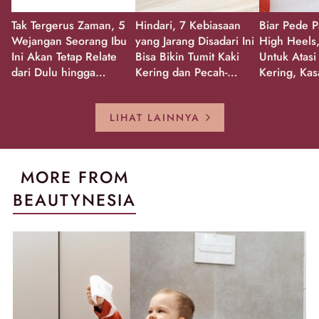
Tak Tergerus Zaman, 5
Hindari, 7 Kebiasaan
Biar Pede P
Wejangan Seorang Ibu
yang Jarang Disadari Ini
High Heels,
Ini Akan Tetap Relate
Bisa Bikin Tumit Kaki
Untuk Atasi
dari Dulu hingga
Kering dan Pecah-
Kering, Kas
Sekarang!
Pecah!
Pecah-peca
Kembali Gl
LIHAT LAINNYA
MORE FROM
BEAUTYNESIA