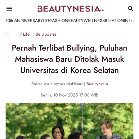
10th ANNIVERSARY
LIFE
FASHION
BEAUTY
WELLNESS
B-NATION
INFLU
Home
Life
Be Updates
Pernah Terlibat Bullying, Puluhan
Mahasiswa Baru Ditolak Masuk
Universitas di Korea Selatan
Sierra Ayuningtyas Muktisari |
Beautynesia
Senin, 10 Nov 2025 17:00 WIB