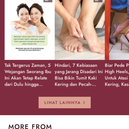
Tak Tergerus Zaman, 5
Hindari, 7 Kebiasaan
Biar Pede P
Wejangan Seorang Ibu
yang Jarang Disadari Ini
High Heels,
Ini Akan Tetap Relate
Bisa Bikin Tumit Kaki
Untuk Atasi
dari Dulu hingga
Kering dan Pecah-
Kering, Kas
Sekarang!
Pecah!
Pecah-peca
Kembali Gl
LIHAT LAINNYA
MORE FROM