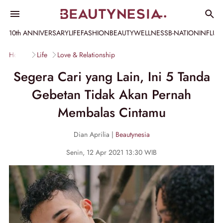
10th ANNIVERSARY
LIFE
FASHION
BEAUTY
WELLNESS
B-NATION
INFLU
Home
Life
Love & Relationship
Segera Cari yang Lain, Ini 5 Tanda
Gebetan Tidak Akan Pernah
Membalas Cintamu
Dian Aprilia |
Beautynesia
Senin, 12 Apr 2021 13:30 WIB