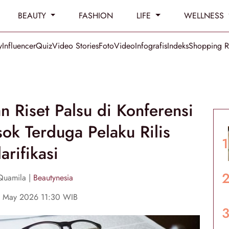
BEAUTY
FASHION
LIFE
WELLNESS
y
Influencer
Quiz
Video Stories
Foto
Video
Infografis
Indeks
Shopping 
 Riset Palsu di Konferensi
sok Terduga Pelaku Rilis
arifikasi
Quamila |
Beautynesia
9 May 2026 11:30 WIB