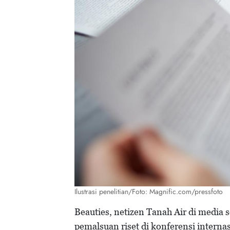
Ilustrasi penelitian/Foto: Magnific.com/pressfoto
Beauties, netizen Tanah Air di media
pemalsuan riset di konferensi intern