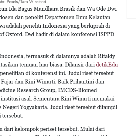
Foto: Pexels/Tara Winstead
 akun Ida Bagus Mandhara Brasik dan Wa Ode Dwi
 dosen dan peneliti Departemen Ilmu Kelautan
i adalah peneliti Indonesia yang berkiprah di
y of Oxford. Dwi hadir di dalam konferensi ISPPD
l Indonesia, termasuk di dalamnya adalah Rifaldy
asikan temuan luar biasa. Dilansir dari
detikEdu
enelitian di konferensi ini. Judul riset tersebut
 Fajar dan Rini Winarti. Baik Prihantini dan
dicine Research Group, IMCDS-Biomed
 institusi asal. Sementara Rini Winarti memakai
Negeri Yogyakarta. Judul riset tersebut ditampil
 tersebut.
ari kelompok periset tersebut. Mulai dari