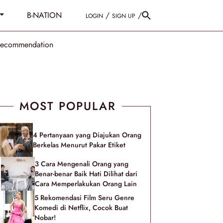
B-NATION
/
/
LOGIN
SIGN UP
Recommendation
MOST POPULAR
4 Pertanyaan yang Diajukan Orang
Berkelas Menurut Pakar Etiket
3 Cara Mengenali Orang yang
Benar-benar Baik Hati Dilihat dari
Cara Memperlakukan Orang Lain
5 Rekomendasi Film Seru Genre
Komedi di Netflix, Cocok Buat
Nobar!