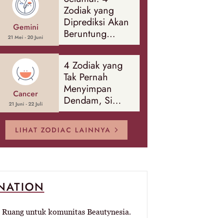
Banyak Hal
Zodiak yang
Diprediksi Akan
Gemini
Beruntung
21 Mei - 20 Juni
Sepanjang
Agustus 2026
4 Zodiak yang
Tak Pernah
Menyimpan
Cancer
Dendam, Si
21 Juni - 22 Juli
Paling Mudah
Memaafkan!
LIHAT ZODIAC LAINNYA
-NATION
Ruang untuk komunitas Beautynesia.