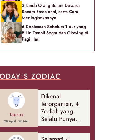
3 Tanda Orang Belum Dewasa
Secara Emosional, serta Cara
Meningkatkannya!
6 Kebiasaan Sebelum Tidur yang
Bikin Tampil Segar dan Glowing di
Pagi Hari
ODAY'S ZODIAC
Dikenal
Terorganisir, 4
Zodiak yang
Taurus
Selalu Punya
20 April - 20 Mei
Rencana
Cadangan Soal
Selamat! 4