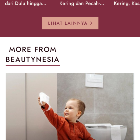
dari Dulu hingga
Kering dan Pecah-
Kering, Kas
Sekarang!
Pecah!
Pecah-peca
Kembali Gl
LIHAT LAINNYA
MORE FROM
BEAUTYNESIA