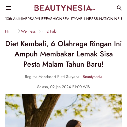
10th ANNIVERSARY
LIFE
FASHION
BEAUTY
WELLNESS
B-NATION
INFLU
Home
Wellness
Fit & Fab
Diet Kembali, 6 Olahraga Ringan Ini
Ampuh Membakar Lemak Sisa
Pesta Malam Tahun Baru!
Regitha Mandasari Putri Suryana |
Beautynesia
Selasa, 02 Jan 2024 21:00 WIB