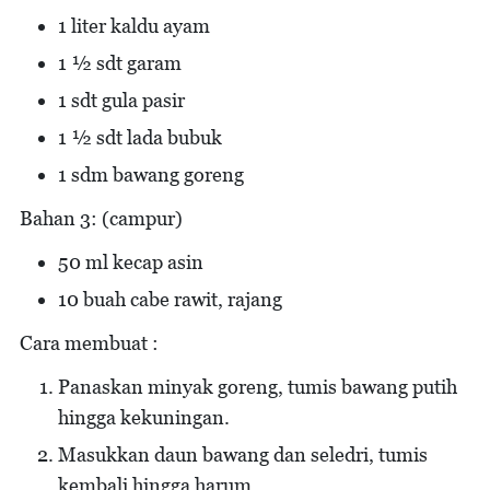
1 liter kaldu ayam
1 1⁄2 sdt garam
1 sdt gula pasir
1 1⁄2 sdt lada bubuk
1 sdm bawang goreng
Bahan 3: (campur)
50 ml kecap asin
10 buah cabe rawit, rajang
Cara membuat :
Panaskan minyak goreng, tumis bawang putih
hingga kekuningan.
Masukkan daun bawang dan seledri, tumis
kembali hingga harum.