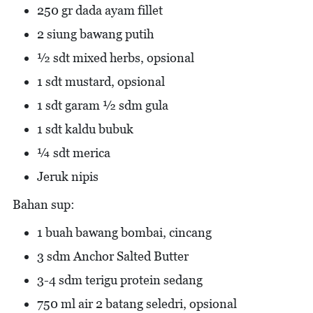
250 gr dada ayam fillet
2 siung bawang putih
½ sdt mixed herbs, opsional
1 sdt mustard, opsional
1 sdt garam ½ sdm gula
1 sdt kaldu bubuk
¼ sdt merica
Jeruk nipis
Bahan sup:
1 buah bawang bombai, cincang
3 sdm Anchor Salted Butter
3-4 sdm terigu protein sedang
750 ml air 2 batang seledri, opsional