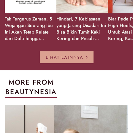
Tak Tergerus Zaman, 5
Hindari, 7 Kebiasaan
Biar Pede P
Wejangan Seorang Ibu
yang Jarang Disadari Ini
High Heels,
Ini Akan Tetap Relate
Bisa Bikin Tumit Kaki
Untuk Atasi
dari Dulu hingga
Kering dan Pecah-
Kering, Kas
Sekarang!
Pecah!
Pecah-peca
Kembali Gl
LIHAT LAINNYA
MORE FROM
BEAUTYNESIA