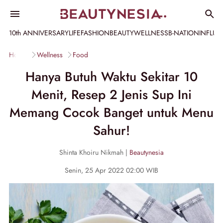
10th ANNIVERSARY
LIFE
FASHION
BEAUTY
WELLNESS
B-NATION
INFLU
Home
Wellness
Food
Hanya Butuh Waktu Sekitar 10
Menit, Resep 2 Jenis Sup Ini
Memang Cocok Banget untuk Menu
Sahur!
Shinta Khoiru Nikmah |
Beautynesia
Senin, 25 Apr 2022 02:00 WIB