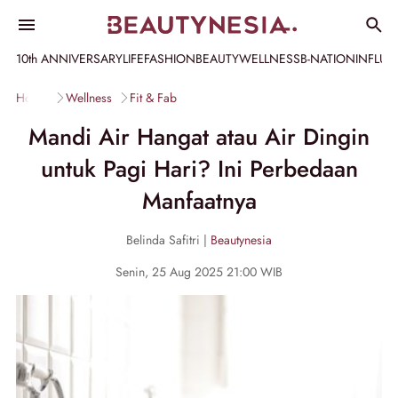
10th ANNIVERSARY
LIFE
FASHION
BEAUTY
WELLNESS
B-NATION
INFLU
Home
Wellness
Fit & Fab
Mandi Air Hangat atau Air Dingin
untuk Pagi Hari? Ini Perbedaan
Manfaatnya
Belinda Safitri |
Beautynesia
Senin, 25 Aug 2025 21:00 WIB