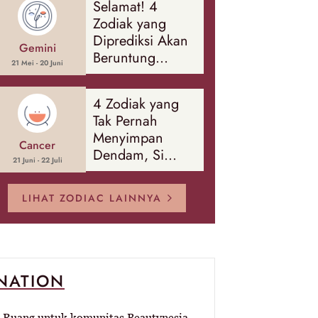
Selamat! 4
Banyak Hal
Zodiak yang
Diprediksi Akan
Gemini
Beruntung
21 Mei - 20 Juni
Sepanjang
Agustus 2026
4 Zodiak yang
Tak Pernah
Menyimpan
Cancer
Dendam, Si
21 Juni - 22 Juli
Paling Mudah
Memaafkan!
LIHAT ZODIAC LAINNYA
-NATION
Ruang untuk komunitas Beautynesia.