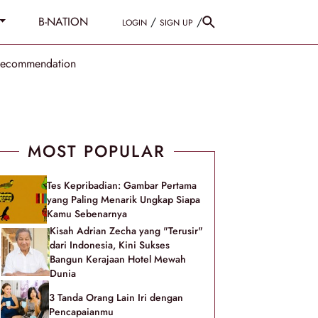
B-NATION
/
/
LOGIN
SIGN UP
Recommendation
MOST POPULAR
Tes Kepribadian: Gambar Pertama
yang Paling Menarik Ungkap Siapa
Kamu Sebenarnya
Kisah Adrian Zecha yang "Terusir"
dari Indonesia, Kini Sukses
Bangun Kerajaan Hotel Mewah
Dunia
3 Tanda Orang Lain Iri dengan
Pencapaianmu