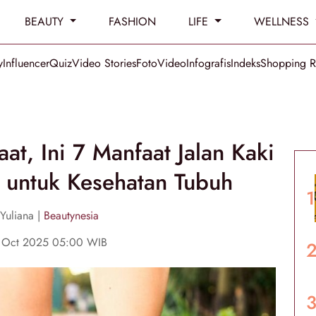
BEAUTY
FASHION
LIFE
WELLNESS
y
Influencer
Quiz
Video Stories
Foto
Video
Infografis
Indeks
Shopping 
at, Ini 7 Manfaat Jalan Kaki
 untuk Kesehatan Tubuh
Yuliana |
Beautynesia
 Oct 2025 05:00 WIB