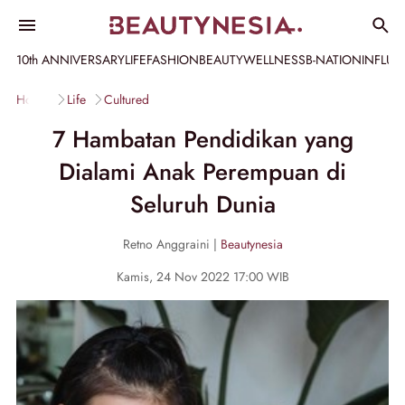
10th ANNIVERSARY
LIFE
FASHION
BEAUTY
WELLNESS
B-NATION
INFLU
Home
Life
Cultured
7 Hambatan Pendidikan yang
Dialami Anak Perempuan di
Seluruh Dunia
Retno Anggraini |
Beautynesia
Kamis, 24 Nov 2022 17:00 WIB