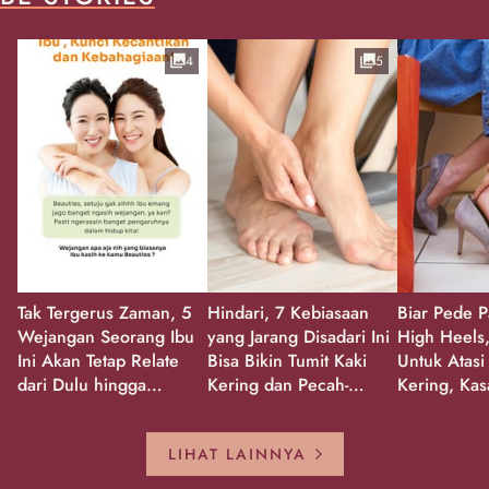
4
5
Tak Tergerus Zaman, 5
Hindari, 7 Kebiasaan
Biar Pede P
Wejangan Seorang Ibu
yang Jarang Disadari Ini
High Heels,
Ini Akan Tetap Relate
Bisa Bikin Tumit Kaki
Untuk Atasi
dari Dulu hingga
Kering dan Pecah-
Kering, Kas
Sekarang!
Pecah!
Pecah-peca
Kembali Gl
LIHAT LAINNYA