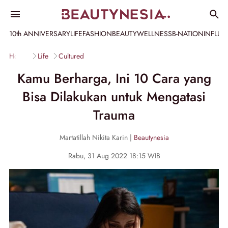
10th ANNIVERSARY
LIFE
FASHION
BEAUTY
WELLNESS
B-NATION
INFLU
Home
Life
Cultured
Kamu Berharga, Ini 10 Cara yang
Bisa Dilakukan untuk Mengatasi
Trauma
Martatillah Nikita Karin |
Beautynesia
Rabu, 31 Aug 2022 18:15 WIB