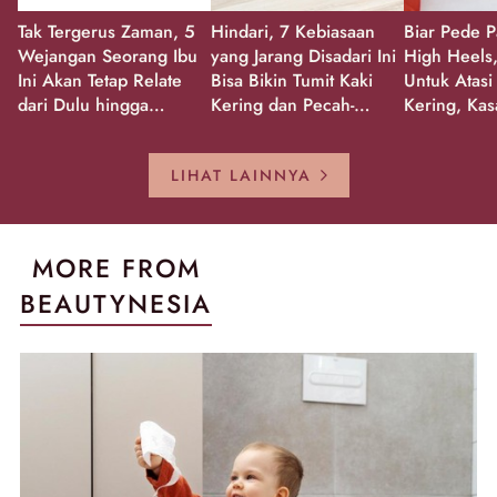
Tak Tergerus Zaman, 5
Hindari, 7 Kebiasaan
Biar Pede P
Wejangan Seorang Ibu
yang Jarang Disadari Ini
High Heels,
Ini Akan Tetap Relate
Bisa Bikin Tumit Kaki
Untuk Atasi
dari Dulu hingga
Kering dan Pecah-
Kering, Kas
Sekarang!
Pecah!
Pecah-peca
Kembali Gl
LIHAT LAINNYA
MORE FROM
BEAUTYNESIA