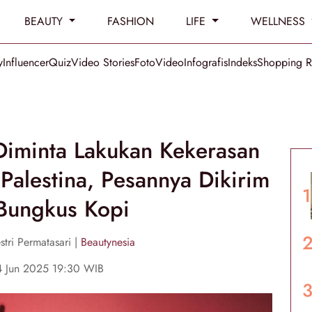
BEAUTY
FASHION
LIFE
WELLNESS
y
Influencer
Quiz
Video Stories
Foto
Video
Infografis
Indeks
Shopping 
l Diminta Lakukan Kekerasan
alestina, Pesannya Dikirim
Bungkus Kopi
stri Permatasari |
Beautynesia
4 Jun 2025 19:30 WIB