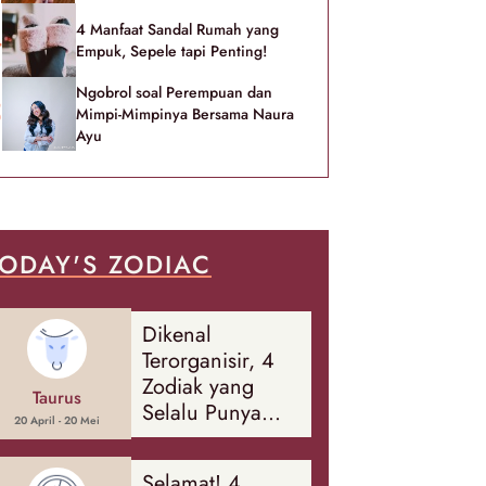
4 Manfaat Sandal Rumah yang
Empuk, Sepele tapi Penting!
Ngobrol soal Perempuan dan
Mimpi-Mimpinya Bersama Naura
Ayu
ODAY'S ZODIAC
Dikenal
Terorganisir, 4
Zodiak yang
Taurus
Selalu Punya
20 April - 20 Mei
Rencana
Cadangan Soal
Selamat! 4