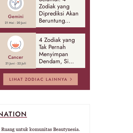
Banyak Hal
Zodiak yang
Diprediksi Akan
Gemini
Beruntung
21 Mei - 20 Juni
Sepanjang
Agustus 2026
4 Zodiak yang
Tak Pernah
Menyimpan
Cancer
Dendam, Si
21 Juni - 22 Juli
Paling Mudah
Memaafkan!
LIHAT ZODIAC LAINNYA
-NATION
Ruang untuk komunitas Beautynesia.