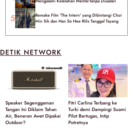
Mengalami Kelelahan Mental tanpa Disadari
Remake Film 'The Intern' yang Dibintangi Choi
Min Sik dan Han So Hee Rilis Tanggal Tayang
DETIK NETWORK
Speaker Segenggaman
Fitri Carlina Terbang ke
Tangan Ini Diklaim Tahan
Turki demi Dampingi Suami
Air, Beneran Awet Dipakai
Pilot Bertugas, Intip
Outdoor?
Potretnya