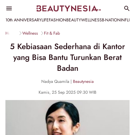
10th ANNIVERSARY
LIFE
FASHION
BEAUTY
WELLNESS
B-NATION
INFLU
Home
Wellness
Fit & Fab
5 Kebiasaan Sederhana di Kantor
yang Bisa Bantu Turunkan Berat
Badan
Nadya Quamila |
Beautynesia
Kamis, 25 Sep 2025 09:30 WIB