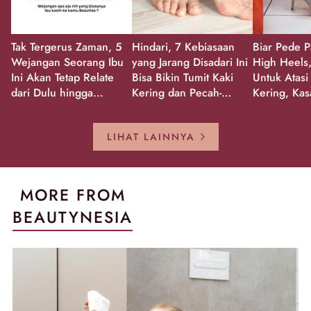
Tak Tergerus Zaman, 5
Hindari, 7 Kebiasaan
Biar Pede P
Wejangan Seorang Ibu
yang Jarang Disadari Ini
High Heels,
Ini Akan Tetap Relate
Bisa Bikin Tumit Kaki
Untuk Atasi
dari Dulu hingga
Kering dan Pecah-
Kering, Kas
Sekarang!
Pecah!
Pecah-peca
Kembali Gl
LIHAT LAINNYA
MORE FROM
BEAUTYNESIA