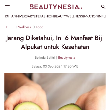
10th ANNIVERSARY
LIFE
FASHION
BEAUTY
WELLNESS
B-NATION
INFLU
Home
Wellness
Food
Jarang Diketahui, Ini 6 Manfaat Biji
Alpukat untuk Kesehatan
Belinda Safitri |
Beautynesia
Selasa, 03 Sep 2024 17:30 WIB