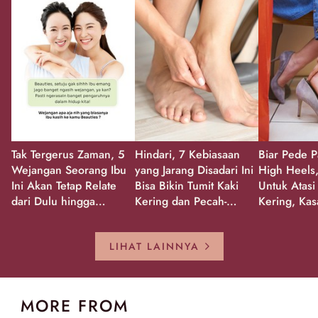
Tak Tergerus Zaman, 5
Hindari, 7 Kebiasaan
Biar Pede P
Wejangan Seorang Ibu
yang Jarang Disadari Ini
High Heels,
Ini Akan Tetap Relate
Bisa Bikin Tumit Kaki
Untuk Atasi
dari Dulu hingga
Kering dan Pecah-
Kering, Kas
Sekarang!
Pecah!
Pecah-peca
Kembali Gl
LIHAT LAINNYA
MORE FROM