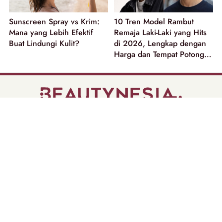
Sunscreen Spray vs Krim:
10 Tren Model Rambut
Mana yang Lebih Efektif
Remaja Laki-Laki yang Hits
Buat Lindungi Kulit?
di 2026, Lengkap dengan
Harga dan Tempat Potong
Rambut
part of
Tentang Kami
Pedoman Media Siber
Disclaimer
Privacy Policy
Copyright @ 2026 | Beautynesia.
All Rights Reserved