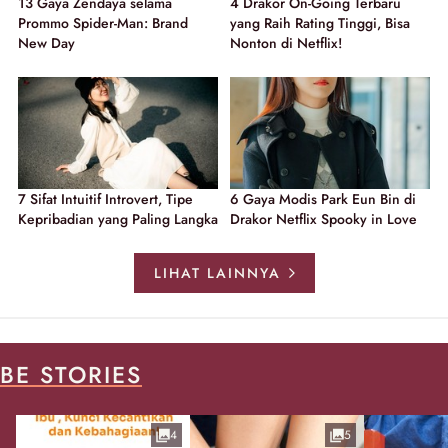
13 Gaya Zendaya selama
4 Drakor On-Going Terbaru
Prommo Spider-Man: Brand
yang Raih Rating Tinggi, Bisa
New Day
Nonton di Netflix!
7 Sifat Intuitif Introvert, Tipe
6 Gaya Modis Park Eun Bin di
Kepribadian yang Paling Langka
Drakor Netflix Spooky in Love
LIHAT LAINNYA
BE STORIES
4
5