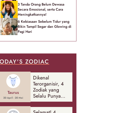
3 Tanda Orang Belum Dewasa
Secara Emosional, serta Cara
Meningkatkannya!
6 Kebiasaan Sebelum Tidur yang
Bikin Tampil Segar dan Glowing di
Pagi Hari
ODAY'S ZODIAC
Dikenal
Terorganisir, 4
Zodiak yang
Taurus
Selalu Punya
20 April - 20 Mei
Rencana
Cadangan Soal
Selamat! 4