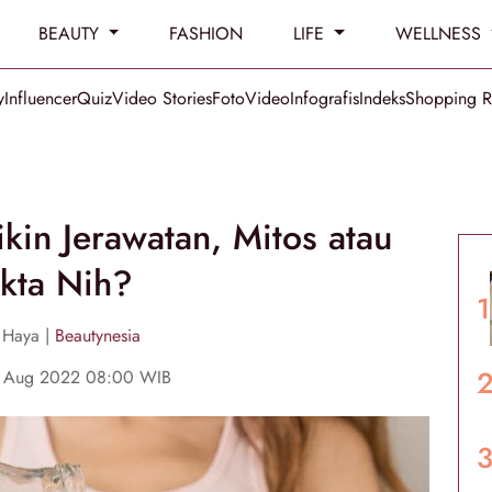
BEAUTY
FASHION
LIFE
WELLNESS
y
Influencer
Quiz
Video Stories
Foto
Video
Infografis
Indeks
Shopping 
kin Jerawatan, Mitos atau
kta Nih?
 Haya |
Beautynesia
2 Aug 2022 08:00 WIB