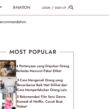
B-NATION
/
/
LOGIN
SIGN UP
Recommendation
MOST POPULAR
4 Pertanyaan yang Diajukan Orang
Berkelas Menurut Pakar Etiket
3 Cara Mengenali Orang yang
Benar-benar Baik Hati Dilihat dari
Cara Memperlakukan Orang Lain
5 Rekomendasi Film Seru Genre
Komedi di Netflix, Cocok Buat
Nobar!