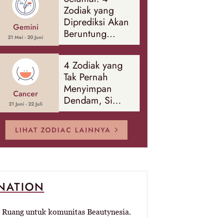
Banyak Hal
Zodiak yang
Diprediksi Akan
Gemini
Beruntung
21 Mei - 20 Juni
Sepanjang
Agustus 2026
4 Zodiak yang
Tak Pernah
Menyimpan
Cancer
Dendam, Si
21 Juni - 22 Juli
Paling Mudah
Memaafkan!
LIHAT ZODIAC LAINNYA
-NATION
Ruang untuk komunitas Beautynesia.