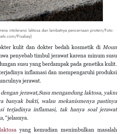
arena intoleransi laktosa dan lambatnya pencernaan protein/Foto:
xels.com/Pixabay)
kter kulit dan dokter bedah kosmetik di
Moun
wa penyebab timbul jerawat karena minum susu
ndungan susu yang berdampak pada genetika kulit.
erjadinya inflamasi dan mempengaruhi produksi
nculnya jerawat.
t dengan jerawat,Susu mengandung laktosa, yakni
ya banyak bukti, walau mekanismenya pastinya
i terjadinya inflamasi, tak hanya soal jerawat
a,"
jelasnya.
 laktosa
yang kemudian menimbulkan masalah