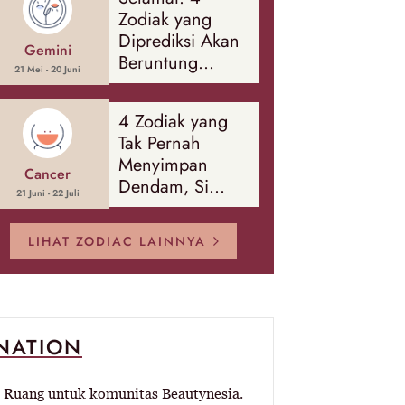
Banyak Hal
Zodiak yang
Diprediksi Akan
Gemini
Beruntung
21 Mei - 20 Juni
Sepanjang
Agustus 2026
4 Zodiak yang
Tak Pernah
Menyimpan
Cancer
Dendam, Si
21 Juni - 22 Juli
Paling Mudah
Memaafkan!
LIHAT ZODIAC LAINNYA
-NATION
Ruang untuk komunitas Beautynesia.