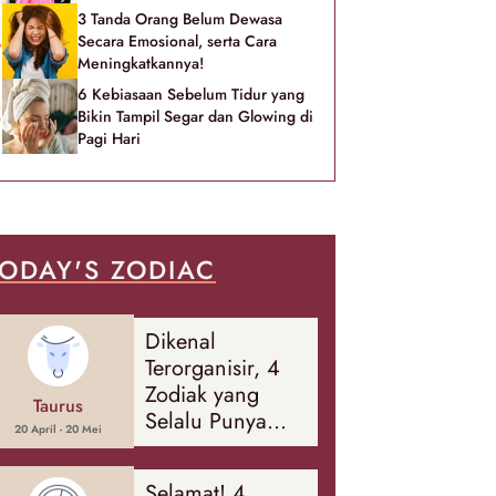
3 Tanda Orang Belum Dewasa
Secara Emosional, serta Cara
Meningkatkannya!
6 Kebiasaan Sebelum Tidur yang
Bikin Tampil Segar dan Glowing di
Pagi Hari
ODAY'S ZODIAC
Dikenal
Terorganisir, 4
Zodiak yang
Taurus
Selalu Punya
20 April - 20 Mei
Rencana
Cadangan Soal
Selamat! 4