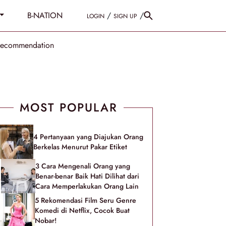
B-NATION
/
/
LOGIN
SIGN UP
Recommendation
MOST POPULAR
4 Pertanyaan yang Diajukan Orang
Berkelas Menurut Pakar Etiket
3 Cara Mengenali Orang yang
Benar-benar Baik Hati Dilihat dari
Cara Memperlakukan Orang Lain
5 Rekomendasi Film Seru Genre
Komedi di Netflix, Cocok Buat
Nobar!