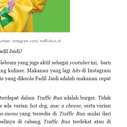
sumber: Instagram.com/ trafficbun.id
dil Jaidi?
elebram yang juga aktif sebagai
youtuber
ini, baru
ang kuliner. Makanan yang lagi
hits
di Instagram
nis yang dikeola Fadil Jaidi adalah makanan cepat
terdapat dalam
Traffic Bun
adalah burger. Tidak
ia ada varian
hot dog, mac n cheese
, serta varian
u-menu
yang tersedia di
Traffic Bun
mulai dari
elinya di cabang
Traffic Bun
terdekat atau di