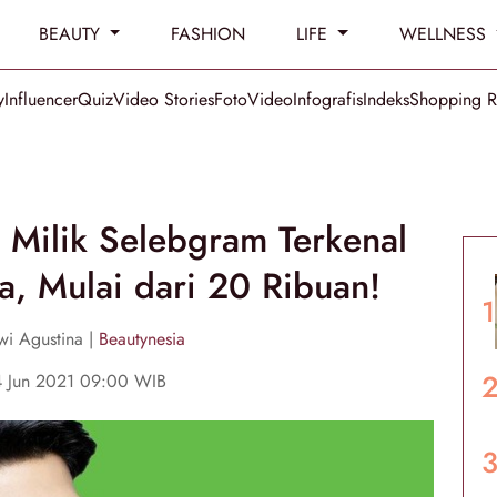
BEAUTY
FASHION
LIFE
WELLNESS
y
Influencer
Quiz
Video Stories
Foto
Video
Infografis
Indeks
Shopping 
r Milik Selebgram Terkenal
, Mulai dari 20 Ribuan!
i Agustina |
Beautynesia
4 Jun 2021 09:00 WIB