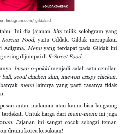
r: Instagram.com/ gildak.id
ahu! Ini dia jajanan
hits
milik selebgram yang
a
Korean Food
, yaitu Gildak. Gildak merupakan
vi Adiguna.
Menu
yang terdapat pada Gildak ini
g sering dijumpai di
K-Street Food
.
ranya,
busan o-pokki
menjadi salah satu cemilan
ball
,
seoul chicken skin
,
itaewon crispy chicken
,
h banyak
menu
lainnya yang pasti rasanya tidak
n.
si pesan antar makanan atau kamu bisa langsung
 terdekat. Untuk harga dari
menu-menu
ini juga
000
an
. Jajanan ini sangat cocok sebagai teman
n drama korea kesukaan!