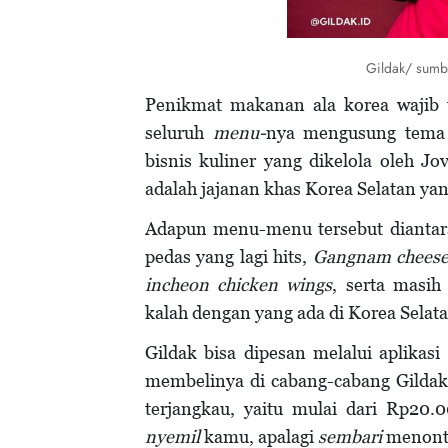
Gildak/ sumbe
Penikmat makanan ala korea wajib t
seluruh
menu-
nya mengusung tem
bisnis kuliner yang dikelola oleh Jo
adalah jajanan khas Korea Selatan yan
Adapun menu-menu tersebut dianta
pedas yang lagi hits,
Gangnam cheese 
incheon chicken wings
, serta masi
kalah dengan yang ada di Korea Selata
Gildak bisa dipesan melalui aplika
membelinya di cabang-cabang Gildak
terjangkau, yaitu mulai dari Rp20.
nyemil
kamu, apalagi
sembari
menonto