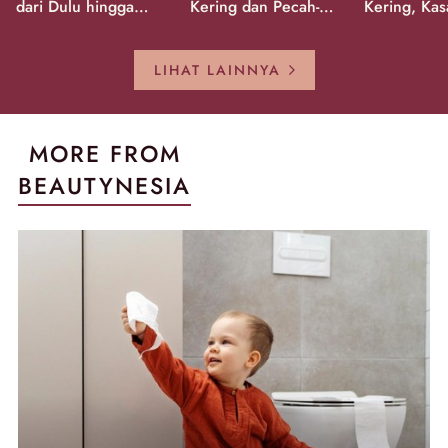
dari Dulu hingga
Kering dan Pecah-
Kering, Kas
Sekarang!
Pecah!
Pecah-peca
Kembali Gl
LIHAT LAINNYA
MORE FROM
BEAUTYNESIA