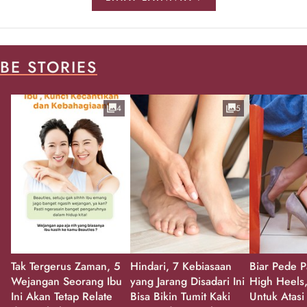
BE STORIES
4
5
Tak Tergerus Zaman, 5
Hindari, 7 Kebiasaan
Biar Pede P
Wejangan Seorang Ibu
yang Jarang Disadari Ini
High Heels,
Ini Akan Tetap Relate
Bisa Bikin Tumit Kaki
Untuk Atasi